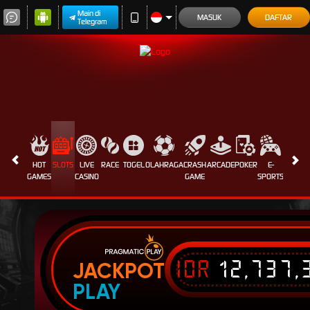
Main di
MASUK
DAFTAR
Telegram
HOT
SLOTS
LIVE
RACE
TOGEL
OLAHRAGA
CRASH
ARCADE
POKER
E-
SABUN
GAMES
CASINO
GAME
SPORTS
AYAM
IDR
12,737,
JACKPOT
PLAY