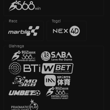
Race
Togel
Olahraga