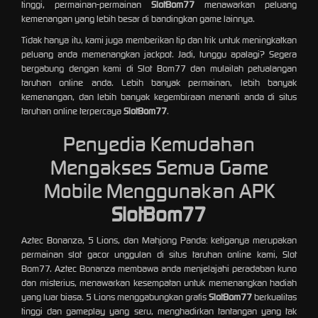
tinggi, permainan-permainan
SlotBom77
menawarkan peluang
kemenangan yang lebih besar di bandingkan game lainnya.
Tidak hanya itu, kami juga memberikan tip dan trik untuk meningkatkan
peluang anda memenangkan jackpot. Jadi, tunggu apalagi? Segera
bergabung dengan kami di Slot Bom77 dan mulailah petualangan
taruhan online anda. Lebih banyak permainan, lebih banyak
kemenangan, dan lebih banyak kegembiraan menanti anda di situs
taruhan online terpercaya
SlotBom77
.
Penyedia Kemudahan
Mengakses Semua Game
Mobile Menggunakan APK
SlotBom77
Aztec Bonanza, 5 Lions, dan Mahjong Panda: ketiganya merupakan
permainan slot gacor unggulan di situs taruhan online kami, Slot
Bom77. Aztec Bonanza membawa anda menjelajahi peradaban kuno
dan misterius, menawarkan kesempatan untuk memenangkan hadiah
yang luar biasa. 5 Lions menggabungkan grafis
SlotBom77
berkualitas
tinggi dan gameplay yang seru, menghadirkan tantangan yang tak