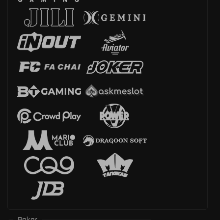
Poker