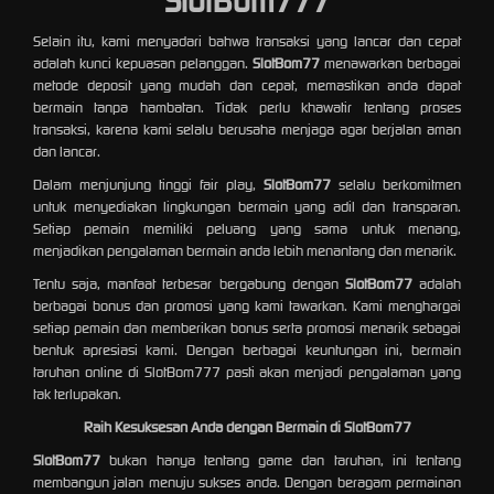
SlotBom777
Selain itu, kami menyadari bahwa transaksi yang lancar dan cepat
adalah kunci kepuasan pelanggan.
SlotBom77
menawarkan berbagai
metode deposit yang mudah dan cepat, memastikan anda dapat
bermain tanpa hambatan. Tidak perlu khawatir tentang proses
transaksi, karena kami selalu berusaha menjaga agar berjalan aman
dan lancar.
Dalam menjunjung tinggi fair play,
SlotBom77
selalu berkomitmen
untuk menyediakan lingkungan bermain yang adil dan transparan.
Setiap pemain memiliki peluang yang sama untuk menang,
menjadikan pengalaman bermain anda lebih menantang dan menarik.
Tentu saja, manfaat terbesar bergabung dengan
SlotBom77
adalah
berbagai bonus dan promosi yang kami tawarkan. Kami menghargai
setiap pemain dan memberikan bonus serta promosi menarik sebagai
bentuk apresiasi kami. Dengan berbagai keuntungan ini, bermain
taruhan online di SlotBom777 pasti akan menjadi pengalaman yang
tak terlupakan.
Raih Kesuksesan Anda dengan Bermain di SlotBom77
SlotBom77
bukan hanya tentang game dan taruhan, ini tentang
membangun jalan menuju sukses anda. Dengan beragam permainan