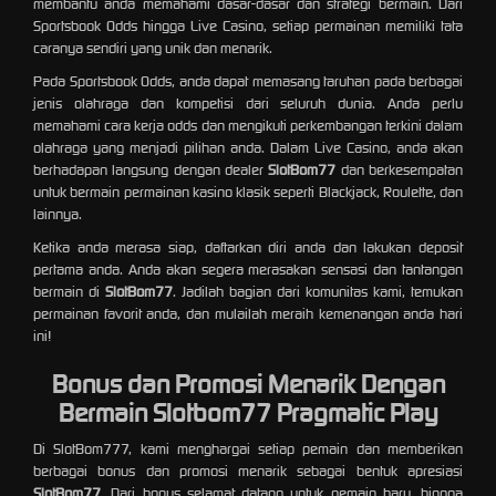
membantu anda memahami dasar-dasar dan strategi bermain. Dari
Sportsbook Odds hingga Live Casino, setiap permainan memiliki tata
caranya sendiri yang unik dan menarik.
Pada Sportsbook Odds, anda dapat memasang taruhan pada berbagai
jenis olahraga dan kompetisi dari seluruh dunia. Anda perlu
memahami cara kerja odds dan mengikuti perkembangan terkini dalam
olahraga yang menjadi pilihan anda. Dalam Live Casino, anda akan
berhadapan langsung dengan dealer
SlotBom77
dan berkesempatan
untuk bermain permainan kasino klasik seperti Blackjack, Roulette, dan
lainnya.
Ketika anda merasa siap, daftarkan diri anda dan lakukan deposit
pertama anda. Anda akan segera merasakan sensasi dan tantangan
bermain di
SlotBom77
. Jadilah bagian dari komunitas kami, temukan
permainan favorit anda, dan mulailah meraih kemenangan anda hari
ini!
Bonus dan Promosi Menarik Dengan
Bermain Slotbom77 Pragmatic Play
Di SlotBom777, kami menghargai setiap pemain dan memberikan
berbagai bonus dan promosi menarik sebagai bentuk apresiasi
SlotBom77
. Dari bonus selamat datang untuk pemain baru, hingga