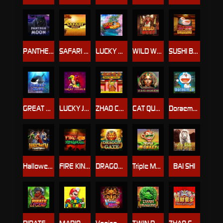
PANTHER MOON
SAFARI HEAT
LUCKY BEASTS
WILD WEST
SUSHI BONANZA
GREAT BLUE
LUCKY JOKER 5
ZHAO CAI JIN BAO
CAT QUEEN
Doraemon
Halloween Fortune
FIRE KINGDOM
DRAGON GATE
Triple Monkey
BAI SHI