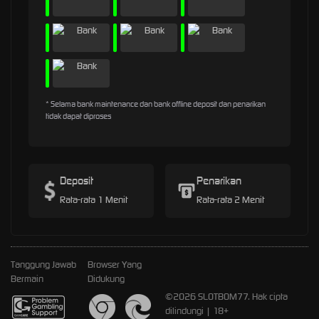
* Selama bank maintenance dan bank offline deposit dan penarikan
tidak dapat diproses
Deposit
Penarikan
Rata-rata 1 Menit
Rata-rata 2 Menit
Tanggung Jawab
Browser Yang
Bermain
Didukung
©2026 SLOTBOM77. Hak cipta
dilindungi | 18+