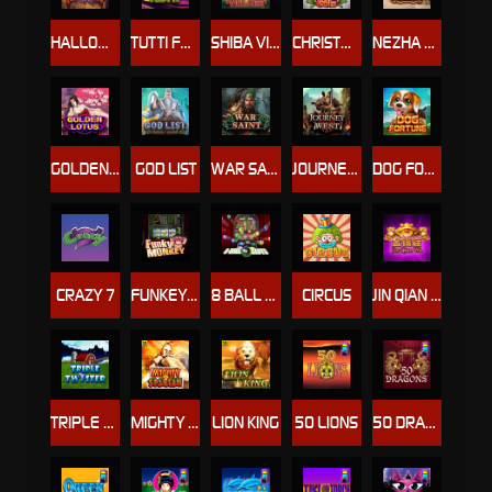
HALLOWIN
TUTTI FRUTTI
SHIBA VILLAGE
CHRISTMAS GIFT
NEZHA DEMON REBORN
GOLDEN LOTUS
GOD LIST
WAR SAINT
JOURNEY WEST
DOG FORTUNE
CRAZY 7
FUNKEY MONKEY
8 BALL SLOTS
CIRCUS
JIN QIAN WA
TRIPLE TWISTER
MIGHTY SPARTAN
LION KING
50 LIONS
50 DRAGONS