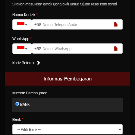
Gacor Bom77
Silakan masukkan email yang aktif untuk tujuan reset kata sandi
Ketiga, Slot Bom77 menawarkan pengalaman taruhan online yang
Nomor Kontak
unggul dengan antarmuka yang mudah di gunakan, layanan
pelanggan yang responsif, dan fitur-fitur menarik yang menambah
+62
kenikmatan bermain anda. Terakhir, kami selalu berkomitmen untuk
memberikan pengalaman taruhan online yang memuaskan dan
WhatsApp
berkesan bagi setiap pemainnya. Dengan semua ini,
SlotBom77
bukan hanya menjadi pilihan, tetapi menjadi destinasi terbaik bagi
+62
anda yang ingin merasakan sensasi dan kemenangan luar biasa
dalam taruhan online.
Kode Referral
pusatnya para pecinta taruhan online!
SlotBom77
menciptakan
platform yang memudahkan anda untuk menikmati berbagai macam
Informasi Pembayaran
jenis permainan taruhan online yang menarik dan mendebarkan.
Mulai dari taruhan olahraga dengan Sportsbook Odds, bermain di Live
Metode Pembayaran
Casino, dan lain sebagainya, semua tersedia dalam genggaman
anda.
BANK
SlotBom77
mengerti betapa pentingnya kenyamanan dalam
bertransaksi. Oleh karena itu, kami menawarkan berbagai macam
Bank
jenis deposit untuk memudahkan anda dalam bertransaksi. Dengan
proses yang mudah dan cepat, SlotBom777 siap memberikan anda
pengalaman bermain taruhan online yang tak terlupakan.