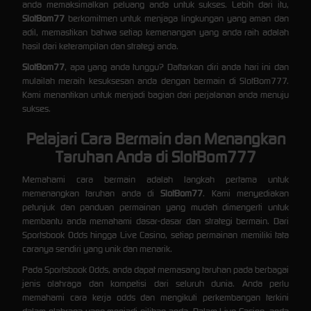
anda memaksimalkan peluang anda untuk sukses. Lebih dari itu,
SlotBom77
berkomitmen untuk menjaga lingkungan yang aman dan
adil, memastikan bahwa setiap kemenangan yang anda raih adalah
hasil dari keterampilan dan strategi anda.
SlotBom77
, apa yang anda tunggu? Daftarkan diri anda hari ini dan
mulailah meraih kesuksesan anda dengan bermain di SlotBom777.
Kami menantikan untuk menjadi bagian dari perjalanan anda menuju
sukses.
Pelajari Cara Bermain dan Menangkan
Taruhan Anda di SlotBom777
Memahami cara bermain adalah langkah pertama untuk
memenangkan taruhan anda di
SlotBom77
. Kami menyediakan
petunjuk dan panduan permainan yang mudah dimengerti untuk
membantu anda memahami dasar-dasar dan strategi bermain. Dari
Sportsbook Odds hingga Live Casino, setiap permainan memiliki tata
caranya sendiri yang unik dan menarik.
Pada Sportsbook Odds, anda dapat memasang taruhan pada berbagai
jenis olahraga dan kompetisi dari seluruh dunia. Anda perlu
memahami cara kerja odds dan mengikuti perkembangan terkini