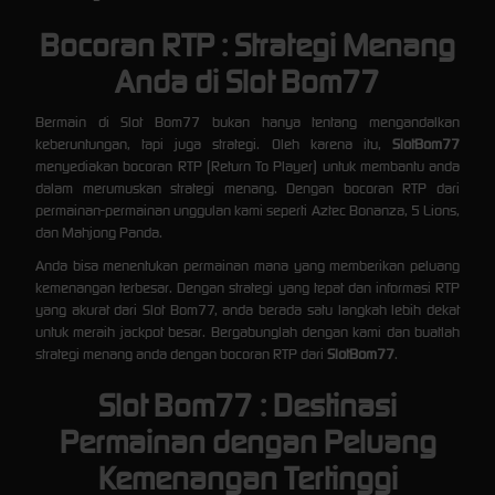
Bocoran RTP : Strategi Menang
Anda di Slot Bom77
Bermain di Slot Bom77 bukan hanya tentang mengandalkan
keberuntungan, tapi juga strategi. Oleh karena itu,
SlotBom77
menyediakan bocoran RTP (Return To Player) untuk membantu anda
dalam merumuskan strategi menang. Dengan bocoran RTP dari
permainan-permainan unggulan kami seperti Aztec Bonanza, 5 Lions,
dan Mahjong Panda.
Anda bisa menentukan permainan mana yang memberikan peluang
kemenangan terbesar. Dengan strategi yang tepat dan informasi RTP
yang akurat dari Slot Bom77, anda berada satu langkah lebih dekat
untuk meraih jackpot besar. Bergabunglah dengan kami dan buatlah
strategi menang anda dengan bocoran RTP dari
SlotBom77
.
Slot Bom77 : Destinasi
Permainan dengan Peluang
Kemenangan Tertinggi