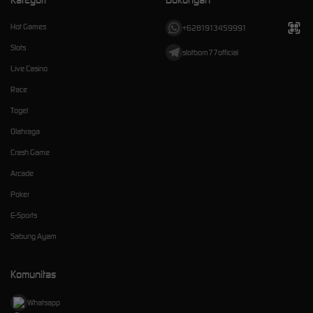
Hot Games
+6281913459991
Slots
slotbom77official
Live Casino
Race
Togel
Olahraga
Crash Game
Arcade
Poker
E-Sports
Sabung Ayam
Komunitas
Whatsapp