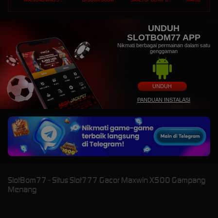
UNDUH
SLOTBOM77 APP
Nikmati berbagai permainan dalam satu
genggaman
UNDUH
PANDUAN INSTALASI
SlotBom77 - Situs Slot777 Gacor Maxwin X500 Gampang
Menang