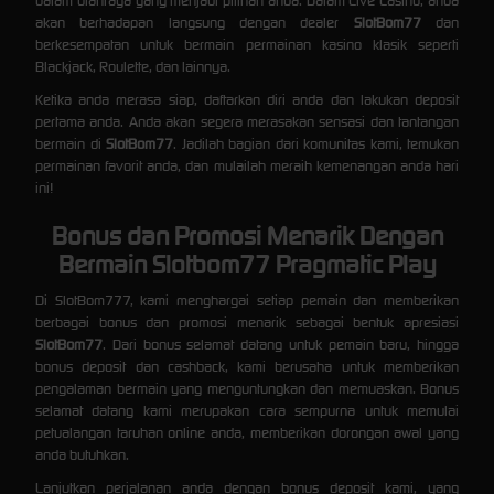
dalam olahraga yang menjadi pilihan anda. Dalam Live Casino, anda
akan berhadapan langsung dengan dealer
SlotBom77
dan
berkesempatan untuk bermain permainan kasino klasik seperti
Blackjack, Roulette, dan lainnya.
Ketika anda merasa siap, daftarkan diri anda dan lakukan deposit
pertama anda. Anda akan segera merasakan sensasi dan tantangan
bermain di
SlotBom77
. Jadilah bagian dari komunitas kami, temukan
permainan favorit anda, dan mulailah meraih kemenangan anda hari
ini!
Bonus dan Promosi Menarik Dengan
Bermain Slotbom77 Pragmatic Play
Di SlotBom777, kami menghargai setiap pemain dan memberikan
berbagai bonus dan promosi menarik sebagai bentuk apresiasi
SlotBom77
. Dari bonus selamat datang untuk pemain baru, hingga
bonus deposit dan cashback, kami berusaha untuk memberikan
pengalaman bermain yang menguntungkan dan memuaskan. Bonus
selamat datang kami merupakan cara sempurna untuk memulai
petualangan taruhan online anda, memberikan dorongan awal yang
anda butuhkan.
Lanjutkan perjalanan anda dengan bonus deposit kami, yang